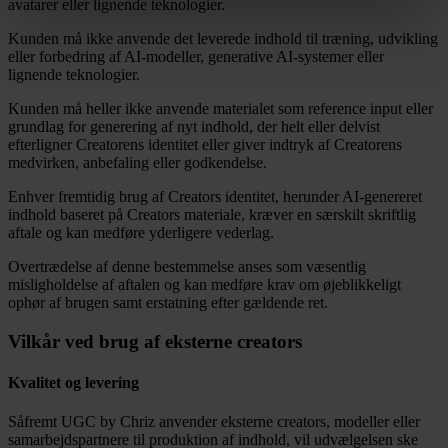
avatarer eller lignende teknologier.
Kunden må ikke anvende det leverede indhold til træning, udvikling
eller forbedring af AI-modeller, generative AI-systemer eller
lignende teknologier.
Kunden må heller ikke anvende materialet som reference input eller
grundlag for generering af nyt indhold, der helt eller delvist
efterligner Creatorens identitet eller giver indtryk af Creatorens
medvirken, anbefaling eller godkendelse.
Enhver fremtidig brug af Creators identitet, herunder AI-genereret
indhold baseret på Creators materiale, kræver en særskilt skriftlig
aftale og kan medføre yderligere vederlag.
Overtrædelse af denne bestemmelse anses som væsentlig
misligholdelse af aftalen og kan medføre krav om øjeblikkeligt
ophør af brugen samt erstatning efter gældende ret.
Vilkår ved brug af eksterne creators
Kvalitet og levering
Såfremt UGC by Chriz anvender eksterne creators, modeller eller
samarbejdspartnere til produktion af indhold, vil udvælgelsen ske