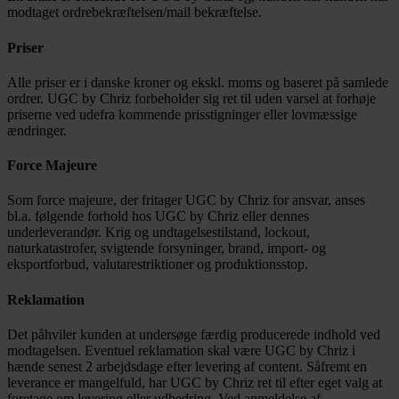
modtaget ordrebekræftelsen/mail bekræftelse.
Priser
Alle priser er i danske kroner og ekskl. moms og baseret på samlede
ordrer. UGC by Chriz forbeholder sig ret til uden varsel at forhøje
priserne ved udefra kommende prisstigninger eller lovmæssige
ændringer.
Force Majeure
Som force majeure, der fritager UGC by Chriz for ansvar, anses
bl.a. følgende forhold hos UGC by Chriz eller dennes
underleverandør. Krig og undtagelsestilstand, lockout,
naturkatastrofer, svigtende forsyninger, brand, import- og
eksportforbud, valutarestriktioner og produktionsstop.
Reklamation
Det påhviler kunden at undersøge færdig producerede indhold ved
modtagelsen. Eventuel reklamation skal være UGC by Chriz i
hænde senest 2 arbejdsdage efter levering af content. Såfremt en
leverance er mangelfuld, har UGC by Chriz ret til efter eget valg at
foretage om levering eller udbedring. Ved anmeldelse af