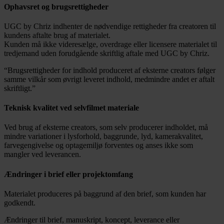
Ophavsret og brugsrettigheder
UGC by Chriz indhenter de nødvendige rettigheder fra creatoren til
kundens aftalte brug af materialet.
Kunden må ikke videresælge, overdrage eller licensere materialet til
tredjemand uden forudgående skriftlig aftale med UGC by Chriz.
“Brugsrettigheder for indhold produceret af eksterne creators følger
samme vilkår som øvrigt leveret indhold, medmindre andet er aftalt
skriftligt.”
Teknisk kvalitet ved selvfilmet materiale
Ved brug af eksterne creators, som selv producerer indholdet, må
mindre variationer i lysforhold, baggrunde, lyd, kamerakvalitet,
farvegengivelse og optagemiljø forventes og anses ikke som
mangler ved leverancen.
Ændringer i brief eller projektomfang
Materialet produceres på baggrund af den brief, som kunden har
godkendt.
Ændringer til brief, manuskript, koncept, leverance eller