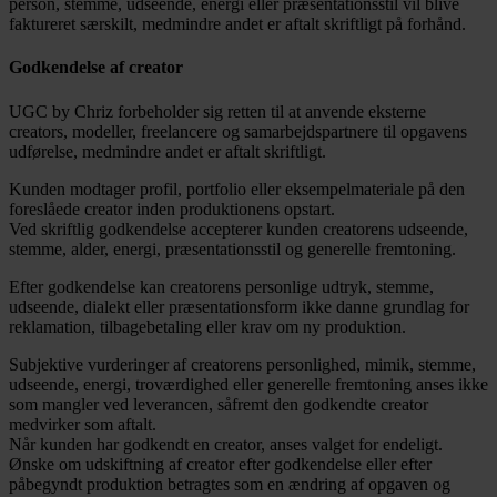
person, stemme, udseende, energi eller præsentationsstil vil blive
faktureret særskilt, medmindre andet er aftalt skriftligt på forhånd.
Godkendelse af creator
UGC by Chriz forbeholder sig retten til at anvende eksterne
creators, modeller, freelancere og samarbejdspartnere til opgavens
udførelse, medmindre andet er aftalt skriftligt.
Kunden modtager profil, portfolio eller eksempelmateriale på den
foreslåede creator inden produktionens opstart.
Ved skriftlig godkendelse accepterer kunden creatorens udseende,
stemme, alder, energi, præsentationsstil og generelle fremtoning.
Efter godkendelse kan creatorens personlige udtryk, stemme,
udseende, dialekt eller præsentationsform ikke danne grundlag for
reklamation, tilbagebetaling eller krav om ny produktion.
Subjektive vurderinger af creatorens personlighed, mimik, stemme,
udseende, energi, troværdighed eller generelle fremtoning anses ikke
som mangler ved leverancen, såfremt den godkendte creator
medvirker som aftalt.
Når kunden har godkendt en creator, anses valget for endeligt.
Ønske om udskiftning af creator efter godkendelse eller efter
påbegyndt produktion betragtes som en ændring af opgaven og