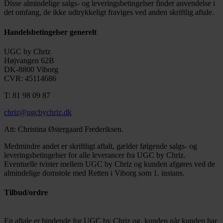
Disse almindelige salgs- og leveringsbetingelser finder anvendelse i
det omfang, de ikke udtrykkeligt fraviges ved anden skriftlig aftale.
Handelsbetingelser generelt
UGC by Chriz
Højvangen 62B
DK-8800 Viborg
CVR: 45114686
T: 81 98 09 87
chriz@ugcbychriz.dk
Att: Christina Østergaard Frederiksen.
Medmindre andet er skriftligt aftalt, gælder følgende salgs- og
leveringsbetingelser for alle leverancer fra UGC by Chriz.
Eventuelle tvister mellem UGC by Chriz og kunden afgøres ved de
almindelige domstole med Retten i Viborg som 1. instans.
Tilbud/ordre
En aftale er bindende for UGC by Chriz og, kunden når kunden har