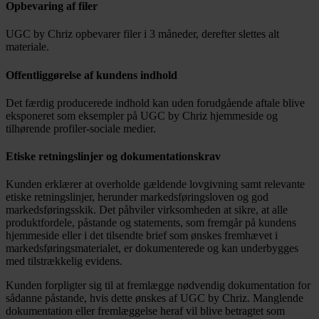
Opbevaring af filer
UGC by Chriz opbevarer filer i 3 måneder, derefter slettes alt
materiale.
Offentliggørelse af kundens indhold
Det færdig producerede indhold kan uden forudgående aftale blive
eksponeret som eksempler på UGC by Chriz hjemmeside og
tilhørende profiler-sociale medier.
Etiske retningslinjer og dokumentationskrav
Kunden erklærer at overholde gældende lovgivning samt relevante
etiske retningslinjer, herunder markedsføringsloven og god
markedsføringsskik. Det påhviler virksomheden at sikre, at alle
produktfordele, påstande og statements, som fremgår på kundens
hjemmeside eller i det tilsendte brief som ønskes fremhævet i
markedsføringsmaterialet, er dokumenterede og kan underbygges
med tilstrækkelig evidens.
Kunden forpligter sig til at fremlægge nødvendig dokumentation for
sådanne påstande, hvis dette ønskes af UGC by Chriz. Manglende
dokumentation eller fremlæggelse heraf vil blive betragtet som