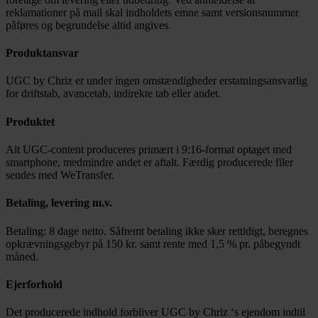
reklamationer på mail skal indholdets emne samt versionsnummer
påføres og begrundelse altid angives.
Produktansvar
UGC by Chriz er under ingen omstændigheder erstatningsansvarlig
for driftstab, avancetab, indirekte tab eller andet.
Produktet
Alt UGC-content produceres primært i 9:16-format optaget med
smartphone, medmindre andet er aftalt. Færdig producerede filer
sendes med WeTransfer.
Betaling, levering m.v.
Betaling: 8 dage netto. Såfremt betaling ikke sker rettidigt, beregnes
opkrævningsgebyr på 150 kr. samt rente med 1,5 % pr. påbegyndt
måned.
Ejerforhold
Det producerede indhold forbliver UGC by Chriz ‘s ejendom indtil