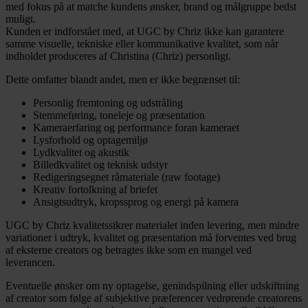
med fokus på at matche kundens ønsker, brand og målgruppe bedst
muligt.
Kunden er indforstået med, at UGC by Chriz ikke kan garantere
samme visuelle, tekniske eller kommunikative kvalitet, som når
indholdet produceres af Christina (Chriz) personligt.
Dette omfatter blandt andet, men er ikke begrænset til:
Personlig fremtoning og udstråling
Stemmeføring, toneleje og præsentation
Kameraerfaring og performance foran kameraet
Lysforhold og optagemiljø
Lydkvalitet og akustik
Billedkvalitet og teknisk udstyr
Redigeringsegnet råmateriale (raw footage)
Kreativ fortolkning af briefet
Ansigtsudtryk, kropssprog og energi på kamera
UGC by Chriz kvalitetssikrer materialet inden levering, men mindre
variationer i udtryk, kvalitet og præsentation må forventes ved brug
af eksterne creators og betragtes ikke som en mangel ved
leverancen.
Eventuelle ønsker om ny optagelse, genindspilning eller udskiftning
af creator som følge af subjektive præferencer vedrørende creatorens