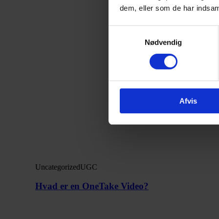
dem, eller som de har indsaml
Samtykkevalg
Nødvendig
Afvis
Uncategorized
UGC
Hvad er en OneTake Video?